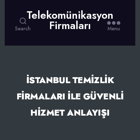
Telekomünikasyon
Firmaları
Search
Menu
İSTANBUL TEMIZLIK
FIRMALARI ILE GÜVENLI
HIZMET ANLAYIŞI