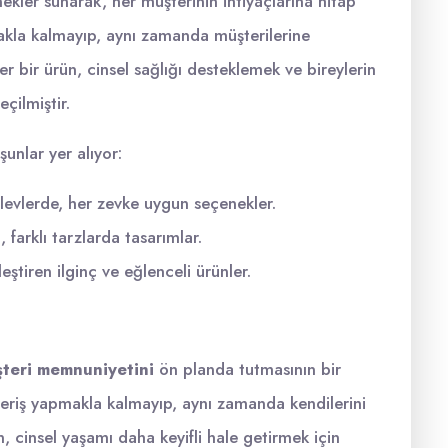
nekler sunarak, her müşterinin ihtiyaçlarına hitap
kla kalmayıp, aynı zamanda müşterilerine
er bir ürün, cinsel sağlığı desteklemek ve bireylerin
çilmiştir.
unlar yer alıyor:
şlevlerde, her zevke uygun seçenekler.
farklı tarzlarda tasarımlar.
ştiren ilginç ve eğlenceli ürünler.
teri memnuniyetini
ön planda tutmasının bir
veriş yapmakla kalmayıp, aynı zamanda kendilerini
n, cinsel yaşamı daha keyifli hale getirmek için