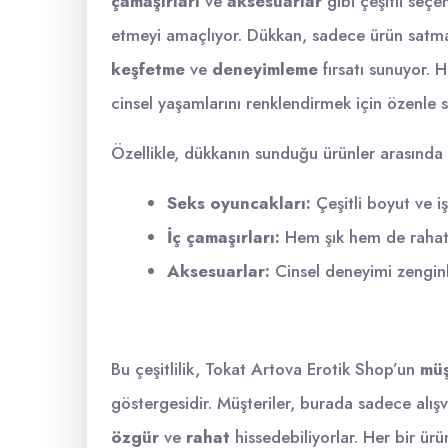
çamaşırları
ve
aksesuarlar
gibi çeşitli seçe
etmeyi amaçlıyor. Dükkan, sadece ürün satma
keşfetme
ve
deneyimleme
fırsatı sunuyor. H
cinsel yaşamlarını renklendirmek için özenle se
Özellikle, dükkanın sunduğu ürünler arasında ş
Seks oyuncakları:
Çeşitli boyut ve i
İç çamaşırları:
Hem şık hem de rahat, 
Aksesuarlar:
Cinsel deneyimi zenginle
Bu çeşitlilik, Tokat Artova Erotik Shop’un
müş
göstergesidir. Müşteriler, burada sadece alış
özgür
ve
rahat
hissedebiliyorlar. Her bir ürü