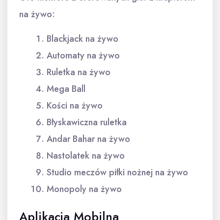
na żywo:
Blackjack na żywo
Automaty na żywo
Ruletka na żywo
Mega Ball
Kości na żywo
Błyskawiczna ruletka
Andar Bahar na żywo
Nastolatek na żywo
Studio meczów piłki nożnej na żywo
Monopoly na żywo
Aplikacja Mobilna