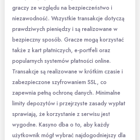
graczy ze względu na bezpieczeństwo i
niezawodność. Wszystkie transakcje dotyczą
prawdziwych pieniędzy i są realizowane w
bezpieczny sposób. Gracze mogą korzystać
także z kart płatniczych, e-portfeli oraz
popularnych systemów płatności online.
Transakcje są realizowane w krótkim czasie i
zabezpieczone szyfrowaniem SSL, co
zapewnia pełną ochronę danych. Minimalne
limity depozytów i przejrzyste zasady wypłat
sprawiają, że korzystanie z serwisu jest
wygodne. Kasyno dba o to, aby każdy
użytkownik mógł wybrać najdogodniejszy dla