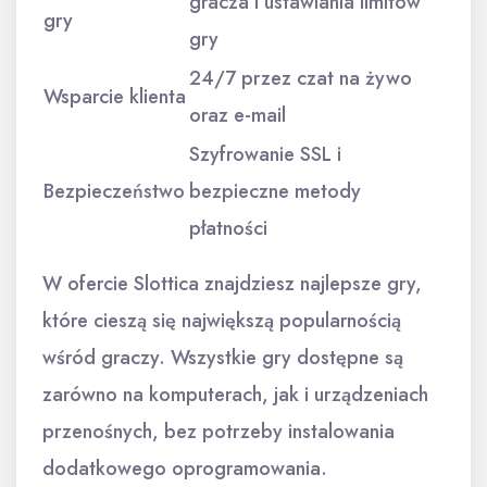
gracza i ustawiania limitów
gry
gry
24/7 przez czat na żywo
Wsparcie klienta
oraz e-mail
Szyfrowanie SSL i
Bezpieczeństwo
bezpieczne metody
płatności
W ofercie Slottica znajdziesz najlepsze gry,
które cieszą się największą popularnością
wśród graczy. Wszystkie gry dostępne są
zarówno na komputerach, jak i urządzeniach
przenośnych, bez potrzeby instalowania
dodatkowego oprogramowania.