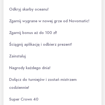
Odkryj skarby oceanu!
Zgarnij wygrane w nowej grze od Novomatic!
Zgarnij bonus aż do 100 zł!
Ściągnij aplikację i odbierz prezent!
Zainstaluj
Nagrody każdego dnia!
Dołącz do turniejów i zostań mistrzem
codziennie!
Super Crown 40