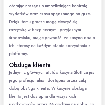
oferując narzędzia umożliwiające kontrolę
wydatków oraz czasu spędzanego na grze.
Dzięki temu gracze mogą cieszyć się
rozrywką w bezpiecznym i przyjaznym
środowisku, mając pewność, że kasyno dba o
ich interesy na każdym etapie korzystania z
platformy.
Obsługa klienta
Jednym z głównych atutów kasyna Slottica jest
jego profesjonalna i dostępna przez całą
dobę obsługa klienta. W kasynie obsługa
klienta jest dostępna dla wszystkich
użytkowników przez 24 godziny na dobę, co