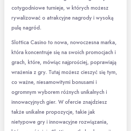
cotygodniowe turnieje, w których możesz
rywalizować o atrakcyjne nagrody i wysoką
pulę nagród.
Slottica Casino to nowa, nowoczesna marka,
która koncentruje się na swoich promocjach i
grach, które, mówiąc najprościej, poprawiają
wrażenia z gry. Tutaj możesz cieszyć się tym,
co ważne, niesamowitymi bonusami i
ogromnym wyborem różnych unikalnych i
innowacyjnych gier. W ofercie znajdziesz
także unikalne propozycje, takie jak
nietypowe gry i innowacyjne rozwiązania,