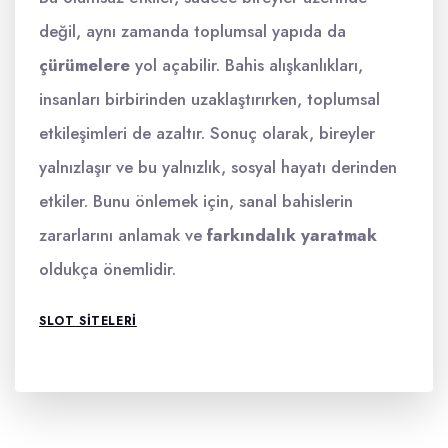
değil, aynı zamanda toplumsal yapıda da
çürümelere
yol açabilir. Bahis alışkanlıkları,
insanları birbirinden uzaklaştırırken, toplumsal
etkileşimleri de azaltır. Sonuç olarak, bireyler
yalnızlaşır ve bu yalnızlık, sosyal hayatı derinden
etkiler. Bunu önlemek için, sanal bahislerin
zararlarını anlamak ve
farkındalık yaratmak
oldukça önemlidir.
SLOT SITELERI