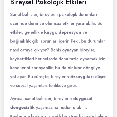
Bireysel Psikolojik Etkileri
Sanal bahisler, bireylerin psikolojik durumları
üzerinde derin ve olumsuz etkiler yaratabilir. Bu
etkiler, genellikle
kaygı
,
depresyon
ve
bağımlılık
gibi sorunları içerir. Peki, bu durumlar
nasıl ortaya çıkıyor? Bahis oynayan bireyler,
kaybettikleri her seferde daha fazla oynamak için
kendilerini zorlayabilir, bu da bir kısır döngüye
yol açar. Bu süreçte, bireylerin
özsaygıları
düşer
ve sosyal yaşamları tehlikeye girer.
Ayrıca, sanal bahisler, bireylerin
duygusal
dengesizlik
yaşamasına neden olabilir.
Kaybetme korkusu, sürekli bir stres kaynağı haline