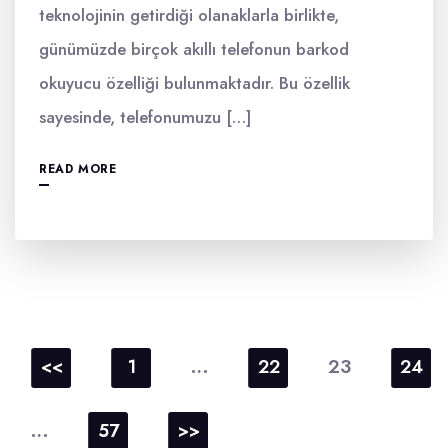
teknolojinin getirdiği olanaklarla birlikte,
günümüzde birçok akıllı telefonun barkod
okuyucu özelliği bulunmaktadır. Bu özellik
sayesinde, telefonumuzu […]
READ MORE
Yazı
sayfalaması
…
23
<<
1
22
24
…
57
>>