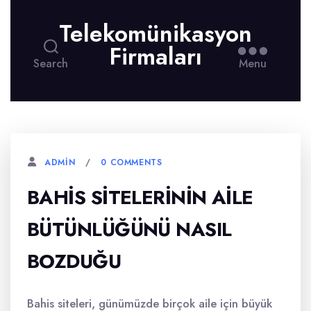
Telekomünikasyon
Firmaları
Search
Menu
0 COMMENTS
ADMIN
BAHIS SITELERININ AILE
BÜTÜNLÜĞÜNÜ NASIL
BOZDUĞU
Bahis siteleri, günümüzde birçok aile için büyük