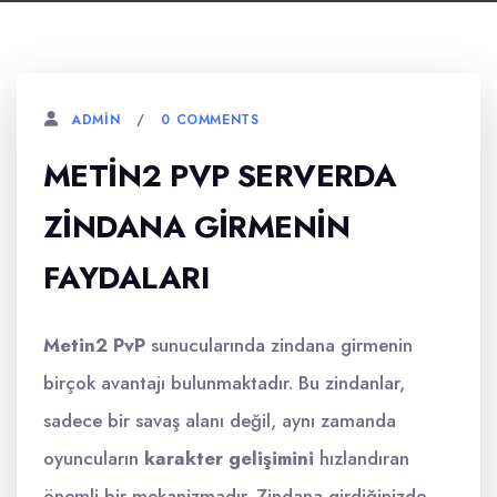
0 COMMENTS
ADMIN
METIN2 PVP SERVERDA
ZINDANA GIRMENIN
FAYDALARI
Metin2 PvP
sunucularında zindana girmenin
birçok avantajı bulunmaktadır. Bu zindanlar,
sadece bir savaş alanı değil, aynı zamanda
oyuncuların
karakter gelişimini
hızlandıran
önemli bir mekanizmadır. Zindana girdiğinizde,