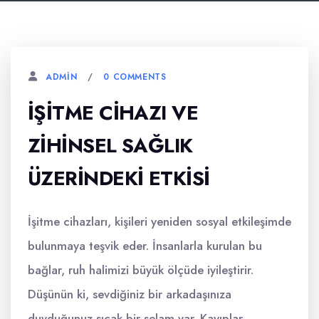
0 COMMENTS
ADMIN
İŞITME CIHAZI VE
ZIHINSEL SAĞLIK
ÜZERINDEKI ETKISI
İşitme cihazları, kişileri yeniden sosyal etkileşimde
bulunmaya teşvik eder. İnsanlarla kurulan bu
bağlar, ruh halimizi büyük ölçüde iyileştirir.
Düşünün ki, sevdiğiniz bir arkadaşınıza
duyduğunuz sıcak bir selam var. Kayıplar