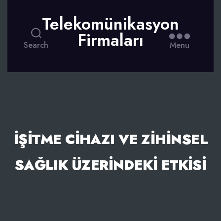
Telekomünikasyon
Firmaları
Search
Menu
İŞITME CIHAZI VE ZIHINSEL
SAĞLIK ÜZERINDEKI ETKISI