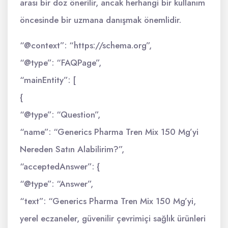
arası bir doz önerilir, ancak herhangi bir kullanım
öncesinde bir uzmana danışmak önemlidir.
“@context”: “https://schema.org”,
“@type”: “FAQPage”,
“mainEntity”: [
{
“@type”: “Question”,
“name”: “Generics Pharma Tren Mix 150 Mg’yi
Nereden Satın Alabilirim?”,
“acceptedAnswer”: {
“@type”: “Answer”,
“text”: “Generics Pharma Tren Mix 150 Mg’yi,
yerel eczaneler, güvenilir çevrimiçi sağlık ürünleri