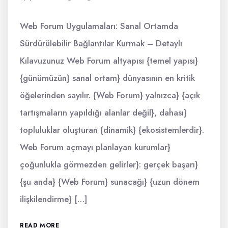
Web Forum Uygulamaları: Sanal Ortamda
Sürdürülebilir Bağlantılar Kurmak – Detaylı
Kılavuzunuz Web Forum altyapısı {temel yapısı}
{günümüzün} sanal ortam} dünyasının en kritik
öğelerinden sayılır. {Web Forum} yalnızca} {açık
tartışmaların yapıldığı alanlar değil}, dahası}
topluluklar oluşturan {dinamik} {ekosistemlerdir}.
Web Forum açmayı planlayan kurumlar}
çoğunlukla görmezden gelirler}: gerçek başarı}
{şu anda} {Web Forum} sunacağı} {uzun dönem
ilişkilendirme} […]
READ MORE